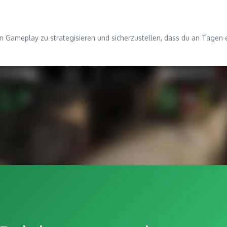
n Gameplay zu strategisieren und sicherzustellen, dass du an Tagen e