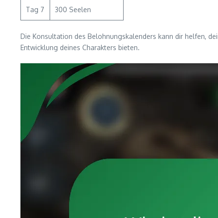
Tag 7
300 Seelen
Die Konsultation des Belohnungskalenders kann dir helfen, dei
Entwicklung deines Charakters bieten.