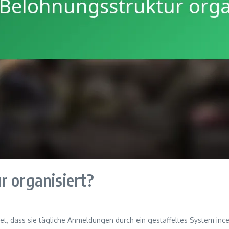
r organisiert?
et, dass sie tägliche Anmeldungen durch ein gestaffeltes System inc