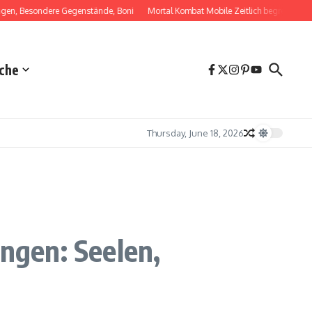
, Besondere Gegenstände, Boni
Mortal Kombat Mobile Zeitlich begrenzte Paketan
che
Thursday, June 18, 2026
ngen: Seelen,