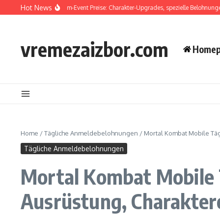
Skip to content
Hot News
l Kombat Mobile Turm-Event Preise: Charakter-Upgrades, spezielle Belohnungen, 
vremezaizbor.com
Homep
Home
/
Tägliche Anmeldebelohnungen
/
Mortal Kombat Mobile Tä
Tägliche Anmeldebelohnungen
Mortal Kombat Mobile 
Ausrüstung, Charakter