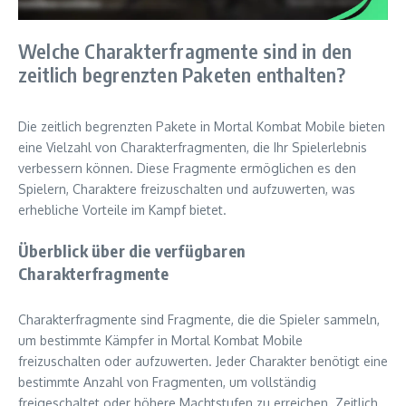
Welche Charakterfragmente sind in den
zeitlich begrenzten Paketen enthalten?
Die zeitlich begrenzten Pakete in Mortal Kombat Mobile bieten
eine Vielzahl von Charakterfragmenten, die Ihr Spielerlebnis
verbessern können. Diese Fragmente ermöglichen es den
Spielern, Charaktere freizuschalten und aufzuwerten, was
erhebliche Vorteile im Kampf bietet.
Überblick über die verfügbaren
Charakterfragmente
Charakterfragmente sind Fragmente, die die Spieler sammeln,
um bestimmte Kämpfer in Mortal Kombat Mobile
freizuschalten oder aufzuwerten. Jeder Charakter benötigt eine
bestimmte Anzahl von Fragmenten, um vollständig
freigeschaltet oder höhere Machtstufen zu erreichen. Zeitlich