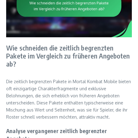
Wie schneiden die zeitlich begrenzten
Pakete im Vergleich zu früheren Angeboten
ab?
Die zeitlich begrenzten Pakete in Mortal Kombat Mobile bieten
oft einzigartige Charakterfragmente und exklusive
Belohnungen, die sich erheblich von früheren Angeboten
unterscheiden. Diese Pakete enthalten typischerweise eine
Mischung aus Wert und Seltenheit, was sie für Spieler, die ihr
Roster schnell verbessern möchten, attraktiv macht.
Analyse vergangener zeitlich begrenzter