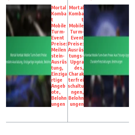
Mortal
Mortal
Komba
Komba
t
t
Mobile
Mobile
Turm-
Turm-
Event
Event
Preise:
Preise:
Meilen
Ausrüs
stein-
tungs-
Ausrüs
Upgra
tung,
des,
Einziga
Charak
rtige
terfrei
Angeb
schaltu
ote,
ngen,
Belohn
Belohn
ungen
ungen