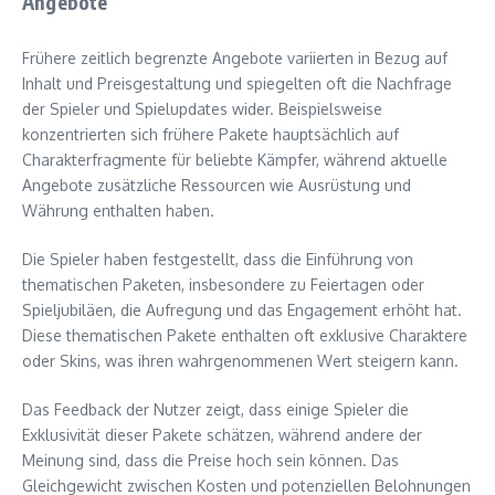
Angebote
Frühere zeitlich begrenzte Angebote variierten in Bezug auf
Inhalt und Preisgestaltung und spiegelten oft die Nachfrage
der Spieler und Spielupdates wider. Beispielsweise
konzentrierten sich frühere Pakete hauptsächlich auf
Charakterfragmente für beliebte Kämpfer, während aktuelle
Angebote zusätzliche Ressourcen wie Ausrüstung und
Währung enthalten haben.
Die Spieler haben festgestellt, dass die Einführung von
thematischen Paketen, insbesondere zu Feiertagen oder
Spieljubiläen, die Aufregung und das Engagement erhöht hat.
Diese thematischen Pakete enthalten oft exklusive Charaktere
oder Skins, was ihren wahrgenommenen Wert steigern kann.
Das Feedback der Nutzer zeigt, dass einige Spieler die
Exklusivität dieser Pakete schätzen, während andere der
Meinung sind, dass die Preise hoch sein können. Das
Gleichgewicht zwischen Kosten und potenziellen Belohnungen