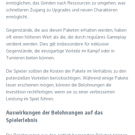
ermöglichen, das Grinden nach Ressourcen zu umgehen, was
schnelleren Zugang zu Upgrades und neuen Charakteren
ermöglicht.
Gegenstände, die aus diesen Paketen erhalten werden, haben
oft einen höheren Wert als die, die durch reguläres Gameplay
verdient werden. Dies gilt insbesondere für exklusive
Gegenstände, die einzigartige Vorteile im Kampf oder in
Turnieren bieten können.
Die Spieler sollten die Kosten der Pakete im Verhältnis zu den
potenziellen Vorteilen berücksichtigen. Während einige Pakete
teuer erscheinen mögen, können die Belohnungen die
Investition rechtfertigen, wenn sie zu einer verbesserten
Leistung im Spiel führen.
Auswirkungen der Belohnungen auf das
Spielerlebnis