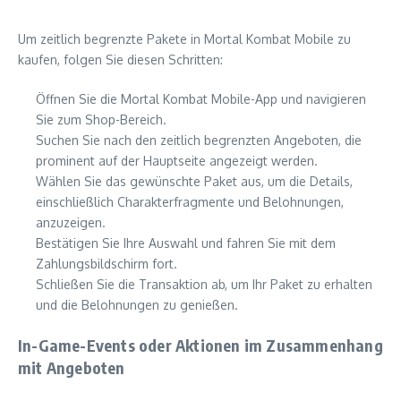
Um zeitlich begrenzte Pakete in Mortal Kombat Mobile zu
kaufen, folgen Sie diesen Schritten:
Öffnen Sie die Mortal Kombat Mobile-App und navigieren
Sie zum Shop-Bereich.
Suchen Sie nach den zeitlich begrenzten Angeboten, die
prominent auf der Hauptseite angezeigt werden.
Wählen Sie das gewünschte Paket aus, um die Details,
einschließlich Charakterfragmente und Belohnungen,
anzuzeigen.
Bestätigen Sie Ihre Auswahl und fahren Sie mit dem
Zahlungsbildschirm fort.
Schließen Sie die Transaktion ab, um Ihr Paket zu erhalten
und die Belohnungen zu genießen.
In-Game-Events oder Aktionen im Zusammenhang
mit Angeboten