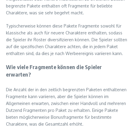
begrenzte Pakete enthalten oft Fragmente für beliebte
Charaktere, was sie sehr begehrt macht.
Typischerweise können diese Pakete Fragmente sowohl für
klassische als auch für neuere Charaktere enthalten, sodass
die Spieler ihr Roster diversifizieren können. Die Spieler sollten
auf die spezifischen Charaktere achten, die in jedem Paket
enthalten sind, da dies je nach Werbeereignis variieren kann.
Wie viele Fragmente können die Spieler
erwarten?
Die Anzahl der in den zeitlich begrenzten Paketen enthaltenen
Fragmente kann variieren, aber die Spieler können im
Allgemeinen erwarten, zwischen einer Handvoll und mehreren
Dutzend Fragmenten pro Paket zu erhalten. Einige Pakete
bieten möglicherweise Bonusfragmente für bestimmte
Charaktere, was die Gesamtzahl erhöht.