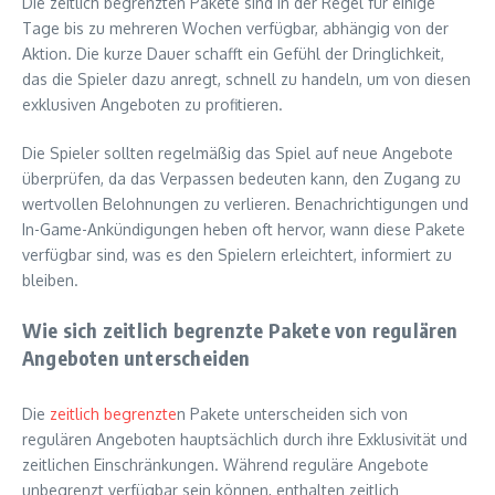
Die zeitlich begrenzten Pakete sind in der Regel für einige
Tage bis zu mehreren Wochen verfügbar, abhängig von der
Aktion. Die kurze Dauer schafft ein Gefühl der Dringlichkeit,
das die Spieler dazu anregt, schnell zu handeln, um von diesen
exklusiven Angeboten zu profitieren.
Die Spieler sollten regelmäßig das Spiel auf neue Angebote
überprüfen, da das Verpassen bedeuten kann, den Zugang zu
wertvollen Belohnungen zu verlieren. Benachrichtigungen und
In-Game-Ankündigungen heben oft hervor, wann diese Pakete
verfügbar sind, was es den Spielern erleichtert, informiert zu
bleiben.
Wie sich zeitlich begrenzte Pakete von regulären
Angeboten unterscheiden
Die
zeitlich begrenzte
n Pakete unterscheiden sich von
regulären Angeboten hauptsächlich durch ihre Exklusivität und
zeitlichen Einschränkungen. Während reguläre Angebote
unbegrenzt verfügbar sein können, enthalten zeitlich