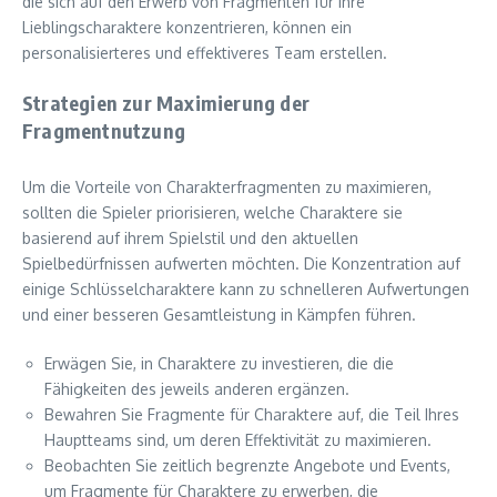
die sich auf den Erwerb von Fragmenten für ihre
Lieblingscharaktere konzentrieren, können ein
personalisierteres und effektiveres Team erstellen.
Strategien zur Maximierung der
Fragmentnutzung
Um die Vorteile von Charakterfragmenten zu maximieren,
sollten die Spieler priorisieren, welche Charaktere sie
basierend auf ihrem Spielstil und den aktuellen
Spielbedürfnissen aufwerten möchten. Die Konzentration auf
einige Schlüsselcharaktere kann zu schnelleren Aufwertungen
und einer besseren Gesamtleistung in Kämpfen führen.
Erwägen Sie, in Charaktere zu investieren, die die
Fähigkeiten des jeweils anderen ergänzen.
Bewahren Sie Fragmente für Charaktere auf, die Teil Ihres
Hauptteams sind, um deren Effektivität zu maximieren.
Beobachten Sie zeitlich begrenzte Angebote und Events,
um Fragmente für Charaktere zu erwerben, die