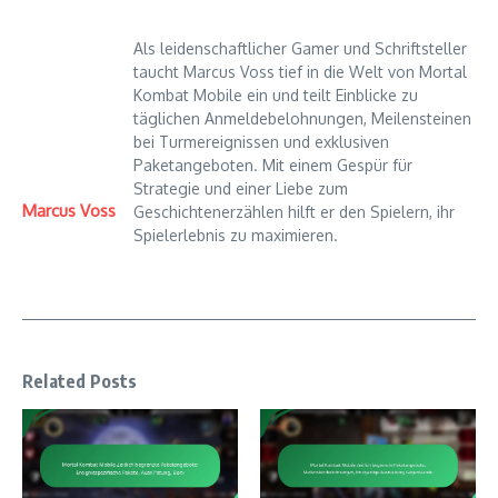
Als leidenschaftlicher Gamer und Schriftsteller
taucht Marcus Voss tief in die Welt von Mortal
Kombat Mobile ein und teilt Einblicke zu
täglichen Anmeldebelohnungen, Meilensteinen
bei Turmereignissen und exklusiven
Paketangeboten. Mit einem Gespür für
Strategie und einer Liebe zum
Marcus Voss
Geschichtenerzählen hilft er den Spielern, ihr
Spielerlebnis zu maximieren.
Related Posts