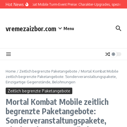
Skip to content
Hot News
Mortal Kombat Mobile Turm-Event Preise: Charakter-Upgrades, spezielle B
vremezaizbor.com
Menu
Home
/
Zeitlich begrenzte Paketangebote
/
Mortal Kombat Mobile
zeitlich begrenzte Paketangebote: Sonderveranstaltungspakete,
Einzigartige Gegenstände, Belohnungen
Zeitlich begrenzte Paketangebote
Mortal Kombat Mobile zeitlich
begrenzte Paketangebote:
Sonderveranstaltungspakete,