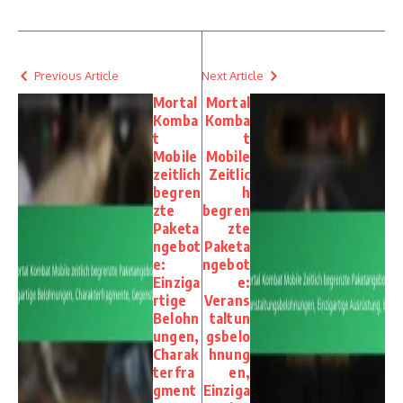
Previous Article
Next Article
Mortal
Mortal
Komba
Komba
t
t
Mobile
Mobile
zeitlich
Zeitlic
begren
h
zte
begren
Paketa
zte
ngebot
Paketa
e:
ngebot
Einziga
e:
rtige
Verans
Belohn
taltun
ungen,
gsbelo
Charak
hnung
terfra
en,
gment
Einziga