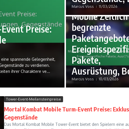
Mortal Komba
Marcus Voss
11/03/2026
Mobile Zeitlich
begrenzte
Event Preise:
Paketangebote
le
Ereignisspezif
Pakete,
 eine spannende Gelegenheit,
 Gegenstände zu verdienen.
Ausrüstung, B
iten ihrer Charaktere ve...
Marcus Voss
10/03/2026
Tower-Event-Meilensteinpreise
Mortal Kombat Mobile Turm-Event Preise: Exklu
Gegenstände
Das Mortal Kombat Mobile Tower-Event bietet den Spielern eine au