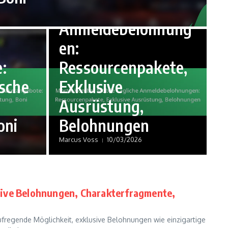
t
Mobile Tägliche
Anmeldebelohnung
en:
:
Ressourcenpakete,
ische
Exklusive
Ausrüstung,
oni
Belohnungen
Marcus Voss
10/03/2026
sive Belohnungen, Charakterfragmente,
fregende Möglichkeit, exklusive Belohnungen wie einzigartige