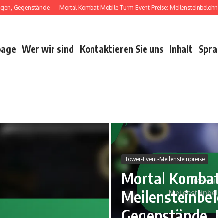
, Gegenstände
Mortal Kombat Mobile Turm-Event Preise: Meilensteinbelohnung
age
Wer wir sind
Kontaktieren Sie uns
Inhalt
Spra
Tower-Event-Meilensteinpreise
Mortal Kombat
Meilensteinbe
Zeitlich begrenzte Paketangebote
Gegenstände, 