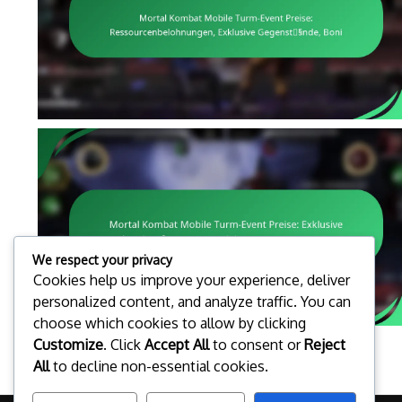
We respect your privacy
Cookies help us improve your experience, deliver
personalized content, and analyze traffic. You can
choose which cookies to allow by clicking
Customize
. Click
Accept All
to consent or
Reject
1
...
3
4
5
All
to decline non-essential cookies.