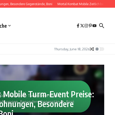
en, Besondere Gegenstände, Boni
Mortal Kombat Mobile Zeitlich begrenzte Paket
che
Thursday, June 18, 2026
 Mobile Turm-Event Preise:
Tägliche Anmeldebelohnungen
lohnungen, Besondere
Mortal Kombat
Boni